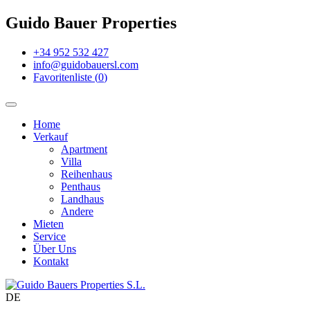
Guido Bauer Properties
+34 952 532 427
info@guidobauersl.com
Favoritenliste
(
0
)
Home
Verkauf
Apartment
Villa
Reihenhaus
Penthaus
Landhaus
Andere
Mieten
Service
Über Uns
Kontakt
DE