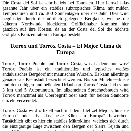
Die Costa del Sol ist sehr beliebt bei Touristen. Hier herrscht das
gesamte Jahr über ein stabiles subtropisches Klima mit milden
Temperaturen und ca. 300 Sonnentagen über das Jahr. Dies wird
begünstigt durch die nördlich gelegene Bergkette, welche die
kälteren Nordwinde blockieren. Golfliebhaber kommen hier
gänzlich auf ihre Kosten, da an der Costa del Sol die höchste
Golfplatz Konzentration in Europa besteht.
Torrox und Torrox Costa – El Mejor Clima de
Europa
Torrox, Torrox Pueblo und Torrox Costa, was ist denn nun was?
Torrox Pueblo ist ein traditionelles und typisches weißes
andalusisches Bergdorf mit maurischen Wurzeln. Es kann allerdings
genauso als Kleinstadt bezeichnet werden. Bis zur Mittelmeerküste
und dem ruhigen und beliebten Urlaubsort Torrox Costa sind es nur
3 km und 5 Autominuten. Im allgemeinen Sprachgebrauch wird
Torrox manchmal als Überbegriff oder auch für beiden Standorte
einzeln verwendet.
Torrox Costa wird offiziell auch mit dem Titel „el Mejor Clima de
Europa“ oder als „das beste Klima in Europa“ beworben.
Tatsächlich gibt es hier ein stabiles Mikroklima, welches sich durch
die einzigartige Lage zwischen den Bergen der Sierra Tejada und