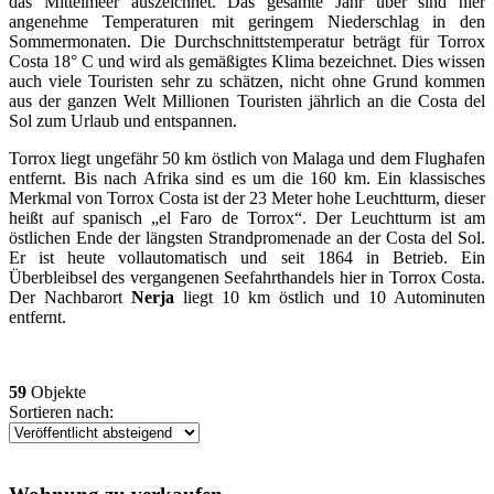
das Mittelmeer auszeichnet. Das gesamte Jahr über sind hier
angenehme Temperaturen mit geringem Niederschlag in den
Sommermonaten. Die Durchschnittstemperatur beträgt für Torrox
Costa 18° C und wird als gemäßigtes Klima bezeichnet. Dies wissen
auch viele Touristen sehr zu schätzen, nicht ohne Grund kommen
aus der ganzen Welt Millionen Touristen jährlich an die Costa del
Sol zum Urlaub und entspannen.
Torrox liegt ungefähr 50 km östlich von Malaga und dem Flughafen
entfernt. Bis nach Afrika sind es um die 160 km. Ein klassisches
Merkmal von Torrox Costa ist der 23 Meter hohe Leuchtturm, dieser
heißt auf spanisch „el Faro de Torrox“. Der Leuchtturm ist am
östlichen Ende der längsten Strandpromenade an der Costa del Sol.
Er ist heute vollautomatisch und seit 1864 in Betrieb. Ein
Überbleibsel des vergangenen Seefahrthandels hier in Torrox Costa.
Der Nachbarort
Nerja
liegt 10 km östlich und 10 Autominuten
entfernt.
59
Objekte
Sortieren nach: