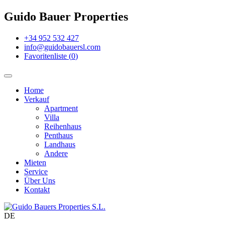
Guido Bauer Properties
+34 952 532 427
info@guidobauersl.com
Favoritenliste
(
0
)
Home
Verkauf
Apartment
Villa
Reihenhaus
Penthaus
Landhaus
Andere
Mieten
Service
Über Uns
Kontakt
DE