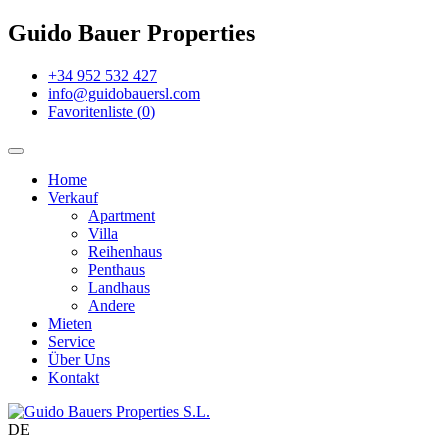
Guido Bauer Properties
+34 952 532 427
info@guidobauersl.com
Favoritenliste
(
0
)
Home
Verkauf
Apartment
Villa
Reihenhaus
Penthaus
Landhaus
Andere
Mieten
Service
Über Uns
Kontakt
DE