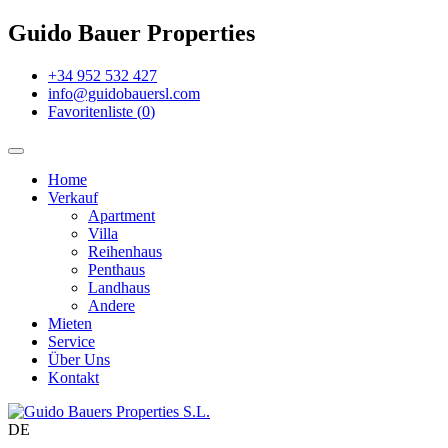
Guido Bauer Properties
+34 952 532 427
info@guidobauersl.com
Favoritenliste
(
0
)
Home
Verkauf
Apartment
Villa
Reihenhaus
Penthaus
Landhaus
Andere
Mieten
Service
Über Uns
Kontakt
DE