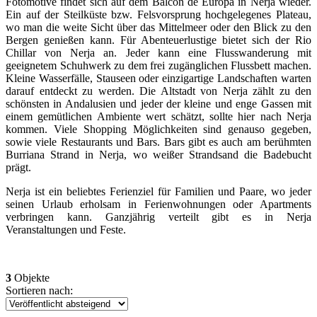
Fotomotive findet sich auf dem Balcón de Europa in Nerja wieder.
Ein auf der Steilküste bzw. Felsvorsprung hochgelegenes Plateau,
wo man die weite Sicht über das Mittelmeer oder den Blick zu den
Bergen genießen kann. Für Abenteuerlustige bietet sich der Rio
Chillar von Nerja an. Jeder kann eine Flusswanderung mit
geeignetem Schuhwerk zu dem frei zugänglichen Flussbett machen.
Kleine Wasserfälle, Stauseen oder einzigartige Landschaften warten
darauf entdeckt zu werden. Die Altstadt von Nerja zählt zu den
schönsten in Andalusien und jeder der kleine und enge Gassen mit
einem gemütlichen Ambiente wert schätzt, sollte hier nach Nerja
kommen. Viele Shopping Möglichkeiten sind genauso gegeben,
sowie viele Restaurants und Bars. Bars gibt es auch am berühmten
Burriana Strand in Nerja, wo weißer Strandsand die Badebucht
prägt.
Nerja ist ein beliebtes Ferienziel für Familien und Paare, wo jeder
seinen Urlaub erholsam in Ferienwohnungen oder Apartments
verbringen kann. Ganzjährig verteilt gibt es in Nerja
Veranstaltungen und Feste.
3
Objekte
Sortieren nach: