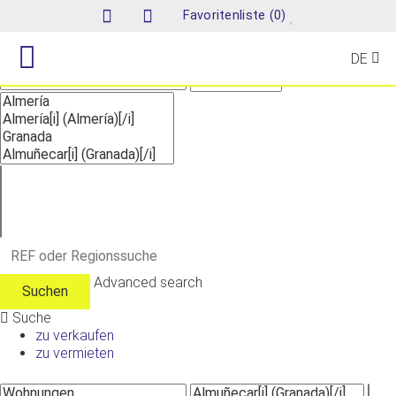
Suche
(
)
Favoritenliste
0
DE
Advanced search
Suche
zu verkaufen
zu vermieten