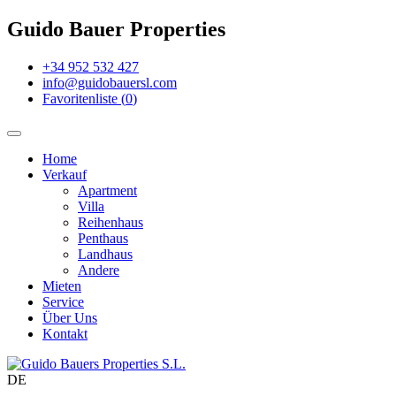
Guido Bauer Properties
+34 952 532 427
info@guidobauersl.com
Favoritenliste
(
0
)
Home
Verkauf
Apartment
Villa
Reihenhaus
Penthaus
Landhaus
Andere
Mieten
Service
Über Uns
Kontakt
DE