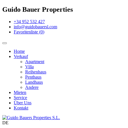
Guido Bauer Properties
+34 952 532 427
info@guidobauersl.com
Favoritenliste
(
0
)
Home
Verkauf
Apartment
Villa
Reihenhaus
Penthaus
Landhaus
Andere
Mieten
Service
Über Uns
Kontakt
DE