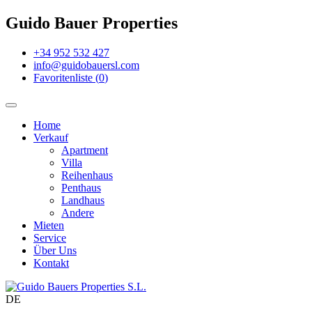
Guido Bauer Properties
+34 952 532 427
info@guidobauersl.com
Favoritenliste
(
0
)
Home
Verkauf
Apartment
Villa
Reihenhaus
Penthaus
Landhaus
Andere
Mieten
Service
Über Uns
Kontakt
DE