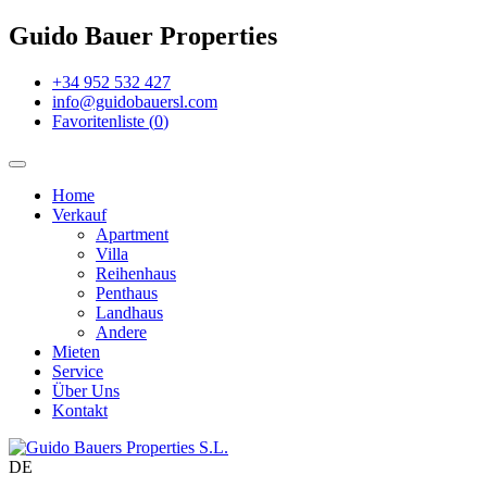
Guido Bauer Properties
+34 952 532 427
info@guidobauersl.com
Favoritenliste
(
0
)
Home
Verkauf
Apartment
Villa
Reihenhaus
Penthaus
Landhaus
Andere
Mieten
Service
Über Uns
Kontakt
DE