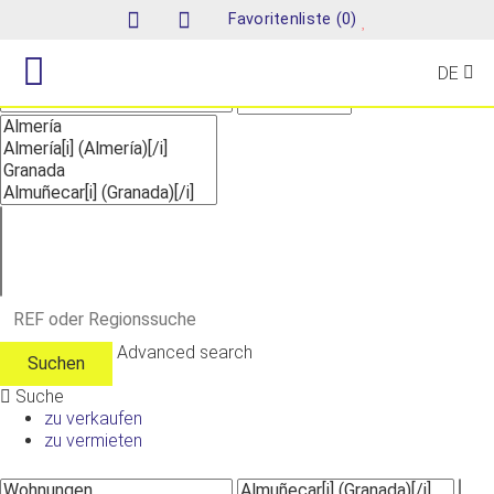
Suche
(
)
Favoritenliste
0
DE
Advanced search
Suche
zu verkaufen
zu vermieten