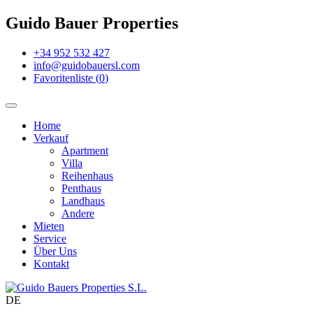
Guido Bauer Properties
+34 952 532 427
info@guidobauersl.com
Favoritenliste
(
0
)
Home
Verkauf
Apartment
Villa
Reihenhaus
Penthaus
Landhaus
Andere
Mieten
Service
Über Uns
Kontakt
DE