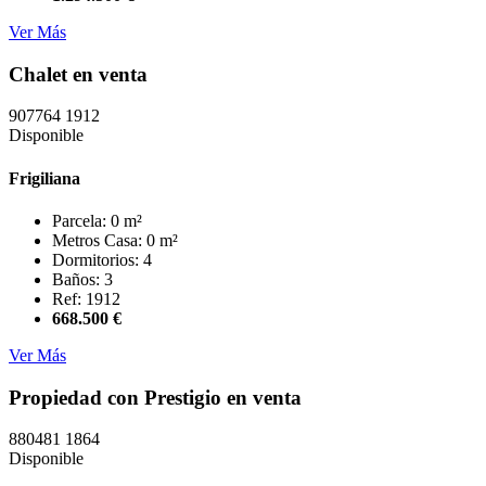
Ver Más
Chalet en venta
907764
1912
Disponible
Frigiliana
Parcela: 0 m²
Metros Casa: 0 m²
Dormitorios: 4
Baños: 3
Ref: 1912
668.500 €
Ver Más
Propiedad con Prestigio en venta
880481
1864
Disponible