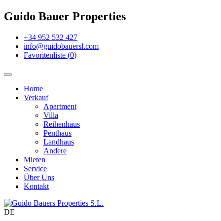
Guido Bauer Properties
+34 952 532 427
info@guidobauersl.com
Favoritenliste
(
0
)
Home
Verkauf
Apartment
Villa
Reihenhaus
Penthaus
Landhaus
Andere
Mieten
Service
Über Uns
Kontakt
DE