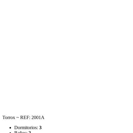
Torrox ~ REF: 2001A
Dormitorios:
3
Baños:
2