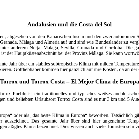
Andalusien und die Costa del Sol
nien, abgesehen von den Kanarischen Inseln und den zwei autonomen S
én, Granada, Málaga und Almería auf und sind wie Bundesländer zu ver
nd unter anderem Nerja, Malaga, Sevilla, Granada und Cordoba. Die ga
l ist der Hauptküstenabschnitt bei der Provinz Málaga. Sie kann wortw
gesamte Jahr über ein stabiles subtropisches Klima mit milden Temperatu
kieren. Golfliebhaber kommen hier gänzlich auf ihre Kosten, da an der 
Torrox und Torrox Costa – El Mejor Clima de Europ
rox Pueblo ist ein traditionelles und typisches weißes andalusisch
igen und beliebten Urlaubsort Torrox Costa sind es nur 3 km und 5 A
ropa“ oder als „das beste Klima in Europa“ beworben. Tatsächlich gibt
er auszeichnet. Das gesamte Jahr über sind hier angenehme Temp
s gemäßigtes Klima bezeichnet. Dies wissen auch viele Touristen sehr