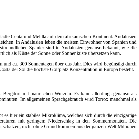
tädte Ceuta und Melilla auf dem afrikanischen Kontinent. Andalusien
gleichen. In Andalusien leben die meisten Einwohner von Spanien und
stfreundlichen Spanier sind in Andalusien genauso bekannt, wie die
örtlich als Küste der Sonne oder Sonnenküste übersetzen kann.
ren und ca. 300 Sonnentagen über das Jahr. Dies wird begünstigt durch
Costa del Sol die höchste Golfplatz Konzentration in Europa besteht.
a
es Bergdorf mit maurischen Wurzeln. Es kann allerdings genauso als
utominuten. Im allgemeinen Sprachgebrauch wird Torrox manchmal als
 es hier ein stabiles Mikroklima, welches sich durch die einzigartige
eraturen mit geringem Niederschlag in den Sommermonaten. Die
 zu schätzen, nicht ohne Grund kommen aus der ganzen Welt Millionen