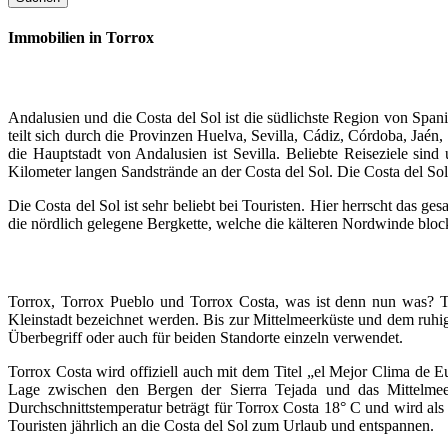
Immobilien in Torrox
Andalusien und die Costa del Sol ist die südlichste Region von Spa
teilt sich durch die Provinzen Huelva, Sevilla, Cádiz, Córdoba, Ja
die Hauptstadt von Andalusien ist Sevilla. Beliebte Reiseziele si
Kilometer langen Sandstrände an der Costa del Sol. Die Costa del So
Die Costa del Sol ist sehr beliebt bei Touristen. Hier herrscht das 
die nördlich gelegene Bergkette, welche die kälteren Nordwinde bloc
Torrox, Torrox Pueblo und Torrox Costa, was ist denn nun was? Tor
Kleinstadt bezeichnet werden. Bis zur Mittelmeerküste und dem ruh
Überbegriff oder auch für beiden Standorte einzeln verwendet.
Torrox Costa wird offiziell auch mit dem Titel „el Mejor Clima de Eu
Lage zwischen den Bergen der Sierra Tejada und das Mittelme
Durchschnittstemperatur beträgt für Torrox Costa 18° C und wird al
Touristen jährlich an die Costa del Sol zum Urlaub und entspannen.