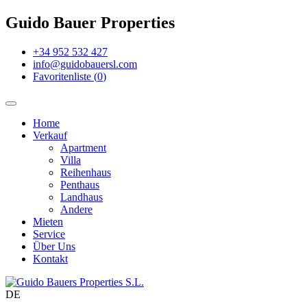
Guido Bauer Properties
+34 952 532 427
info@guidobauersl.com
Favoritenliste
(
0
)
Home
Verkauf
Apartment
Villa
Reihenhaus
Penthaus
Landhaus
Andere
Mieten
Service
Über Uns
Kontakt
DE