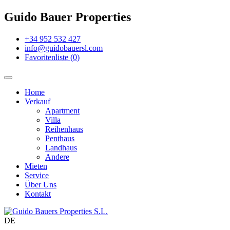
Guido Bauer Properties
+34 952 532 427
info@guidobauersl.com
Favoritenliste
(
0
)
Home
Verkauf
Apartment
Villa
Reihenhaus
Penthaus
Landhaus
Andere
Mieten
Service
Über Uns
Kontakt
DE