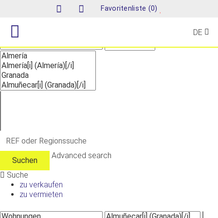
Suche
(
)
Favoritenliste
0
DE
Advanced search
Suche
zu verkaufen
zu vermieten