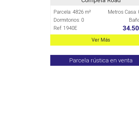
Competa Road
Parcela: 4826 m²
Metros Casa: 
Dormitorios: 0
Baño
34.50
Ref: 1940E
Ver Más
Parcela rústica en venta