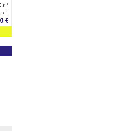
0 m²
s: 1
0 €