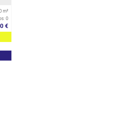
0 m²
s: 0
0 €