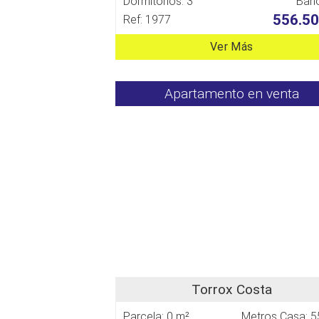
Dormitorios: 3
Baño
556.50
Ref: 1977
Ver Más
Apartamento en venta
Torrox Costa
Parcela: 0 m²
Metros Casa: 5