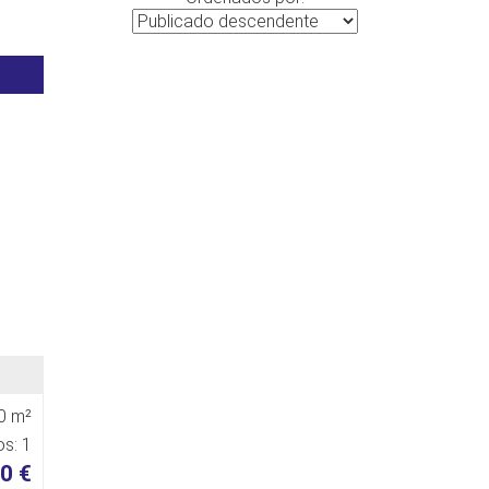
0 m²
s: 1
0 €