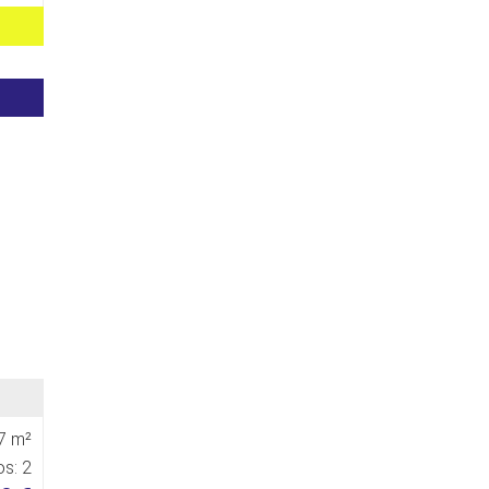
7 m²
s: 2