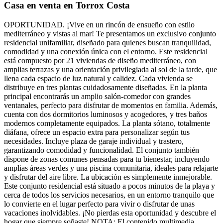
Casa en venta en Torrox Costa
OPORTUNIDAD. ¡Vive en un rincón de ensueño con estilo
mediterráneo y vistas al mar! Te presentamos un exclusivo conjunto
residencial unifamiliar, diseñado para quienes buscan tranquilidad,
comodidad y una conexión única con el entorno. Este residencial
está compuesto por 21 viviendas de diseño mediterráneo, con
amplias terrazas y una orientación privilegiada al sol de la tarde, que
llena cada espacio de luz natural y calidez. Cada vivienda se
distribuye en tres plantas cuidadosamente diseñadas. En la planta
principal encontrarás un amplio salón-comedor con grandes
ventanales, perfecto para disfrutar de momentos en familia. Además,
cuenta con dos dormitorios luminosos y acogedores, y tres baños
modernos completamente equipados. La planta sótano, totalmente
diáfana, ofrece un espacio extra para personalizar según tus
necesidades. Incluye plaza de garaje individual y trastero,
garantizando comodidad y funcionalidad. El conjunto también
dispone de zonas comunes pensadas para tu bienestar, incluyendo
amplias áreas verdes y una piscina comunitaria, ideales para relajarte
y disfrutar del aire libre. La ubicación es simplemente inmejorable.
Este conjunto residencial está situado a pocos minutos de la playa y
cerca de todos los servicios necesarios, en un entorno tranquilo que
lo convierte en el lugar perfecto para vivir o disfrutar de unas
vacaciones inolvidables. ¡No pierdas esta oportunidad y descubre el
hogar que siempre soñaste! NOTA: El contenido multimedia