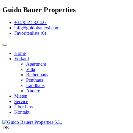
Guido Bauer Properties
+34 952 532 427
info@guidobauersl.com
Favoritenliste
(
0
)
Home
Verkauf
Apartment
Villa
Reihenhaus
Penthaus
Landhaus
Andere
Mieten
Service
Über Uns
Kontakt
DE