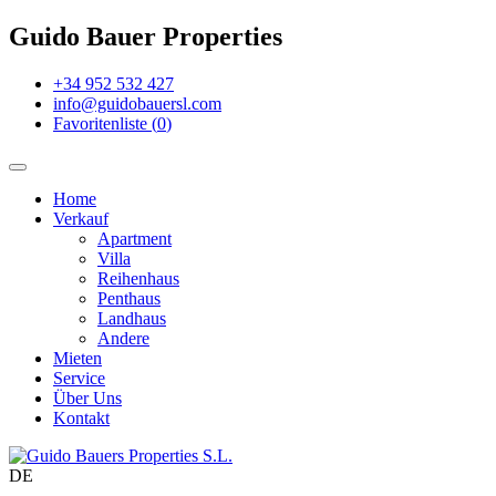
Guido Bauer Properties
+34 952 532 427
info@guidobauersl.com
Favoritenliste
(
0
)
Home
Verkauf
Apartment
Villa
Reihenhaus
Penthaus
Landhaus
Andere
Mieten
Service
Über Uns
Kontakt
DE