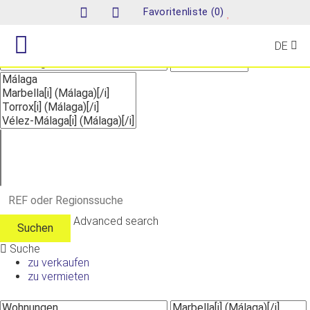
Suche
(
)
Favoritenliste
0
DE
Advanced search
Suche
zu verkaufen
zu vermieten