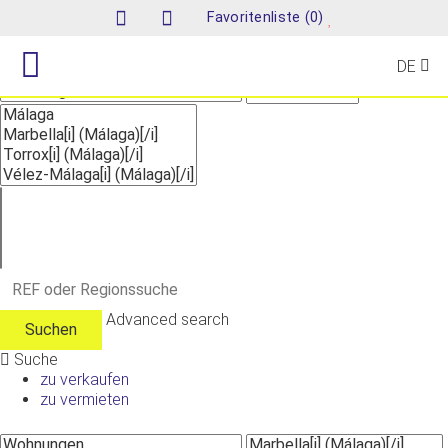
Suche
(
)
Favoritenliste
0
DE
Advanced search
Suche
zu verkaufen
zu vermieten