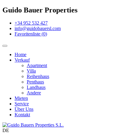
Guido Bauer Properties
+34 952 532 427
info@guidobauersl.com
Favoritenliste
(
0
)
Home
Verkauf
Apartment
Villa
Reihenhaus
Penthaus
Landhaus
Andere
Mieten
Service
Über Uns
Kontakt
DE