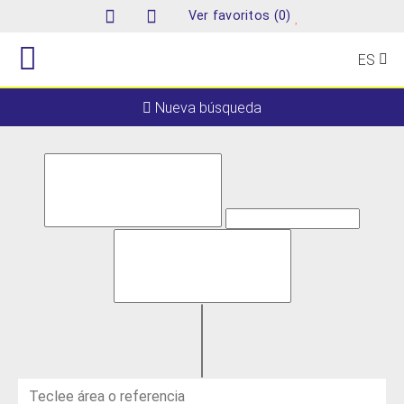
(
)
Ver favoritos
0
ES
Nueva búsqueda